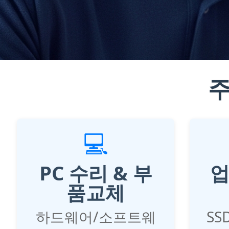
주
💻
PC 수리 & 부
업
품교체
하드웨어/소프트웨
SS