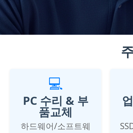
주
💻
PC 수리 & 부
업
품교체
하드웨어/소프트웨
SS